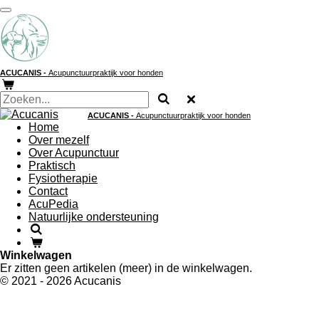
Ga
direct
naar
de
hoofdinhoud
ACUCANIS -
Acupunctuurpraktijk voor honden
ACUCANIS -
Acupunctuurpraktijk voor honden
Home
Over mezelf
Over Acupunctuur
Praktisch
Fysiotherapie
Contact
AcuPedia
Natuurlijke ondersteuning
Winkelwagen
Er zitten geen artikelen (meer) in de winkelwagen.
© 2021 - 2026 Acucanis