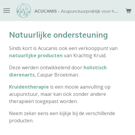
Ga
ACUCANIS -
Acupunctuurpraktijk voor honden
direct
naar
de
Natuurlijke ondersteuning
hoofdinhoud
Sinds kort is Acucanis ook een verkooppunt van
natuurlijke producten
van Krachtig Kruid.
Deze werden ontwikkelend door
holistisch
dierenarts
, Caspar Broekman.
Kruidentherapie
is een mooie aanvulling op
acupunctuur, maar kan ook zonder andere
therapieën toegepast worden.
Neem zeker eens een kijkje bij de verschillende
producten.